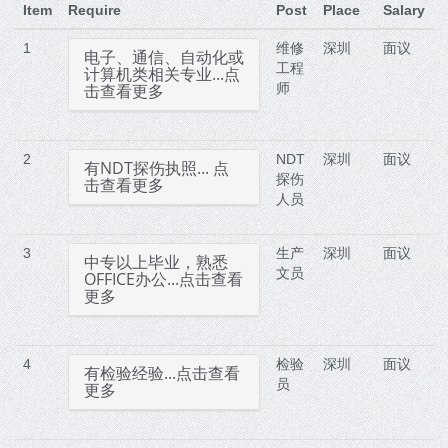
Item
Require
Post
Place
Salary
1
维修
深圳
面议
电子、通信、自动化或
工程
计算机类相关专业...点
击查看更多
师
2
NDT
深圳
面议
有NDT探伤执照... 点
探伤
击查看更多
人员
3
生产
深圳
面议
中专以上毕业，熟悉
文员
OFFICE办公...点击查看
更多
4
检验
深圳
面议
有检验经验...点击查看
员
更多