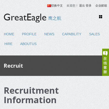
切换中文
欢迎您！
退出
登录
企业邮箱
Toggle
鹰之航
naviga
HOME
PROFILE
NEWS
CAPABILITY
SALES
HIRE
ABOUTUS
Recruit
Recruitment
Information